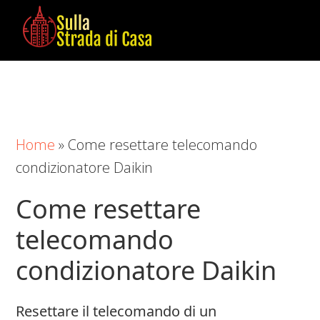
Skip
Skip
Skip
to
to
to
main
primary
footer
Sulla
Cose
content
sidebar
Strada
da
di
Imparare
Casa
in
Home
»
Come resettare telecomando
Casa
condizionatore Daikin​
Come resettare
telecomando
condizionatore Daikin​
Resettare il telecomando di un