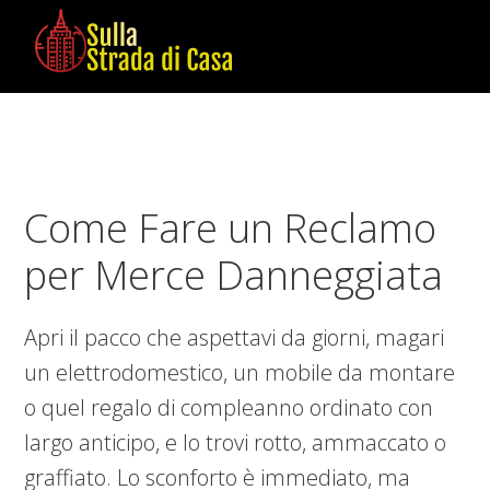
Skip
Skip
Skip
to
to
to
main
primary
footer
Sulla
Cose
content
sidebar
Strada
da
di
Imparare
Casa
in
Come Fare un Reclamo
Casa
per Merce Danneggiata
Apri il pacco che aspettavi da giorni, magari
un elettrodomestico, un mobile da montare
o quel regalo di compleanno ordinato con
largo anticipo, e lo trovi rotto, ammaccato o
graffiato. Lo sconforto è immediato, ma