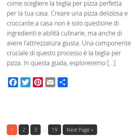
come scegliere la teglia per pizza perfetta
per la tua casa. Creare una pizza deliziosa e
croccante a casa non è solo questione di
ingredienti e abilità culinarie, ma anche di
avere l’attrezzatura giusta. Una componente
cruciale di questo processo è la teglia per
pizza. In questa guida, esploreremo […]
Facebook
Twitter
Pinterest
Email
Condividi
Interim
…
Page
Page
Page
Page
Go
1
2
3
19
Next Page »
to
pages