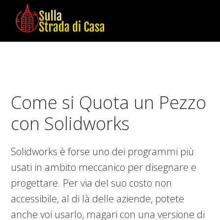
Skip
Skip
Skip
to
to
to
main
primary
footer
Sulla
Cose
content
sidebar
Strada
da
di
Imparare
Casa
in
Come si Quota un Pezzo
Casa
con Solidworks
Solidworks è forse uno dei programmi più
usati in ambito meccanico per disegnare e
progettare. Per via del suo costo non
accessibile, al di là delle aziende, potete
anche voi usarlo, magari con una versione di