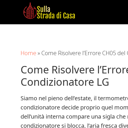
Skip
Skip
Skip
to
to
to
main
primary
footer
Sulla
Cose
content
sidebar
Strada
da
di
Imparare
Casa
Home
»
Come Risolvere l’Errore CH05 del
in
Casa
Come Risolvere l’Erro
Condizionatore LG
Siamo nel pieno dell’estate, il termomet
condizionatore decide proprio quel mome
dell’unità interna compare una sigla che 
condizionatore si blocca, l’aria fresca div