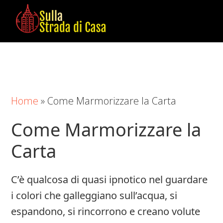
Skip
Skip
Skip
to
to
to
main
primary
footer
Sulla
Cose
content
sidebar
Strada
da
di
Imparare
Casa
in
Home
»
Come Marmorizzare la Carta
Casa
Come Marmorizzare la
Carta
C’è qualcosa di quasi ipnotico nel guardare
i colori che galleggiano sull’acqua, si
espandono, si rincorrono e creano volute