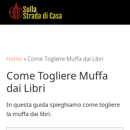
Skip
Skip
Skip
to
to
to
main
primary
footer
Sulla
Cose
content
sidebar
Strada
da
di
Imparare
Casa
in
Home
»
Come Togliere Muffa dai Libri
Casa
Come Togliere Muffa
dai Libri
In questa guida spieghiamo come togliere
la muffa dai libri.