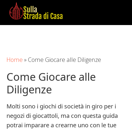
Skip
Skip
Skip
to
to
to
main
primary
footer
Sulla
Cose
content
sidebar
Strada
da
di
Imparare
Casa
in
Home
»
Come Giocare alle Diligenze
Casa
Come Giocare alle
Diligenze
Molti sono i giochi di società in giro per i
negozi di giocattoli, ma con questa guida
potrai imparare a crearne uno con le tue