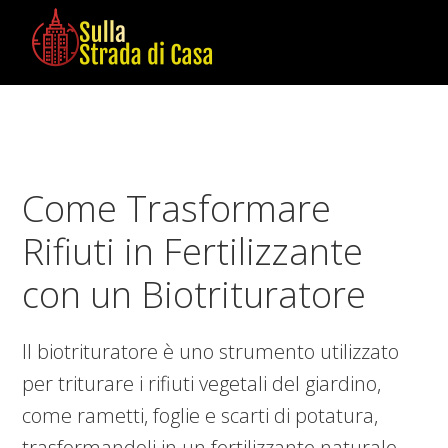
Skip
Skip
Skip
to
to
to
main
primary
footer
Sulla
Cose
content
sidebar
Strada
da
di
Imparare
Casa
in
Come Trasformare
Casa
Rifiuti in Fertilizzante
con un Biotrituratore
Il biotrituratore è uno strumento utilizzato
per triturare i rifiuti vegetali del giardino,
come rametti, foglie e scarti di potatura,
trasformandoli in un fertilizzante naturale