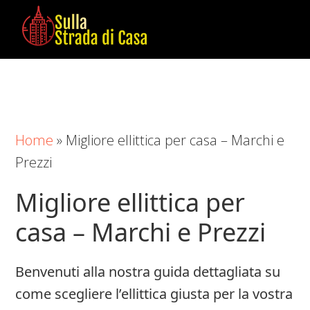
Skip
Skip
Skip
to
to
to
main
primary
footer
Sulla
Cose
content
sidebar
Strada
da
di
Imparare
Casa
in
Home
»
Migliore ellittica per casa – Marchi e
Casa
Prezzi
Migliore ellittica per
casa – Marchi e Prezzi
Benvenuti alla nostra guida dettagliata su
come scegliere l’ellittica giusta per la vostra