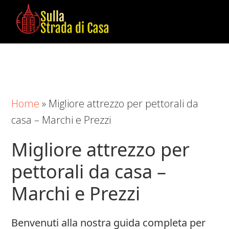
Skip
Skip
Skip
to
to
to
main
primary
footer
Sulla
Cose
content
sidebar
Strada
da
di
Imparare
Casa
in
Home
»
Migliore attrezzo per pettorali da
Casa
casa – Marchi e Prezzi
Migliore attrezzo per
pettorali da casa –
Marchi e Prezzi
Benvenuti alla nostra guida completa per