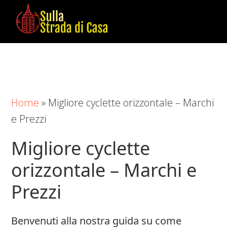
Skip
Skip
Skip
to
to
to
main
primary
footer
Sulla
Cose
content
sidebar
Strada
da
di
Imparare
Casa
in
Home
»
Migliore cyclette orizzontale – Marchi
Casa
e Prezzi
Migliore cyclette
orizzontale – Marchi e
Prezzi
Benvenuti alla nostra guida su come