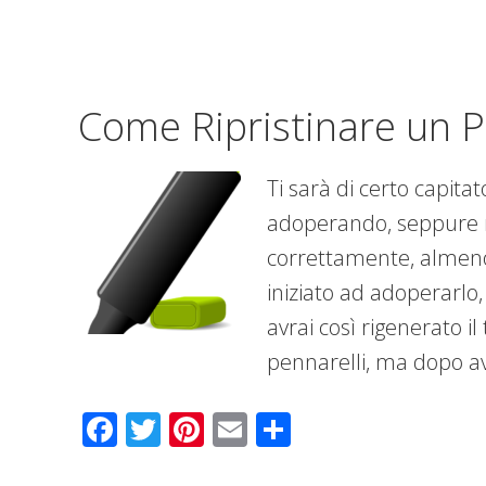
Come Ripristinare un P
Ti sarà di certo capita
adoperando, seppure n
correttamente, almeno
iniziato ad adoperarlo,
avrai così rigenerato i
pennarelli, ma dopo av
Facebook
Twitter
Pinterest
Email
Condividi