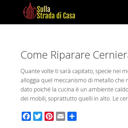
Skip
Skip
Skip
to
to
to
main
primary
footer
Sulla
Cose
content
sidebar
Strada
da
di
Imparare
Casa
Come Riparare Cerniera
in
Casa
Quante volte ti sarà capitato, specie nei mo
alloggia quel meccanismo di metallo che 
dato poiché la cucina è un ambiente caldo
dei mobili, soprattutto quelli in alto. Le ce
Facebook
Twitter
Pinterest
Email
Condividi