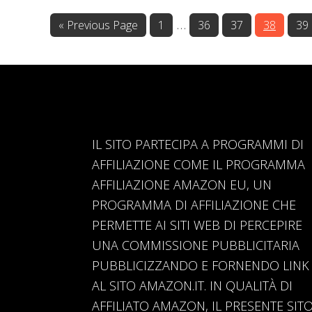
Interim
…
Go
Page
Page
Page
Page
Pa
«
Previous Page
1
36
37
38
39
to
pages
omitted
IL SITO PARTECIPA A PROGRAMMI DI
AFFILIAZIONE COME IL PROGRAMMA
AFFILIAZIONE AMAZON EU, UN
PROGRAMMA DI AFFILIAZIONE CHE
PERMETTE AI SITI WEB DI PERCEPIRE
UNA COMMISSIONE PUBBLICITARIA
PUBBLICIZZANDO E FORNENDO LINK
AL SITO AMAZON.IT. IN QUALITÀ DI
AFFILIATO AMAZON, IL PRESENTE SIT