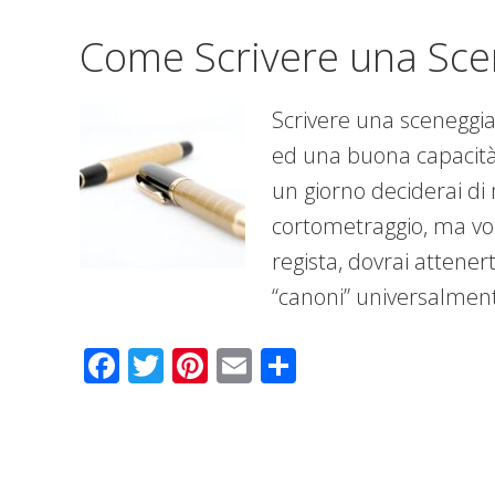
Come Scrivere una Sce
Scrivere una sceneggia
ed una buona capacità 
un giorno deciderai di 
cortometraggio, ma vor
regista, dovrai attenert
“canoni” universalment
Facebook
Twitter
Pinterest
Email
Condividi