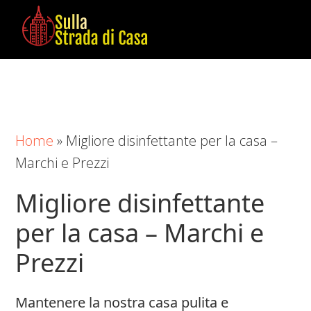
Skip
Skip
Skip
to
to
to
main
primary
footer
Sulla
Cose
content
sidebar
Strada
da
di
Imparare
Casa
in
Home
»
Migliore disinfettante per la casa –
Casa
Marchi e Prezzi
Migliore disinfettante
per la casa – Marchi e
Prezzi
Mantenere la nostra casa pulita e