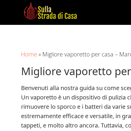
Skip
Skip
Skip
to
to
to
main
primary
footer
Sulla
Cose
content
sidebar
Strada
da
di
Imparare
Casa
Home
»
Migliore vaporetto per casa – Marc
in
Casa
Migliore vaporetto per
Benvenuti alla nostra guida su come scegl
Un vaporetto è un dispositivo di pulizia che
rimuovere lo sporco e i batteri da varie 
estremamente efficace e versatile, in grad
tappeti, e molto altro ancora. Tuttavia, c