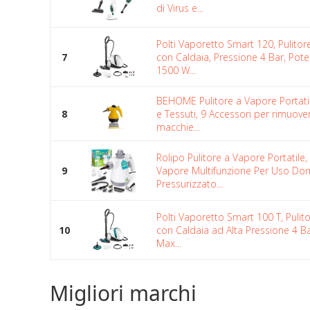
di Virus e...
Polti Vaporetto Smart 120, Pulito
7
con Caldaia, Pressione 4 Bar, Pot
1500 W...
BEHOME Pulitore a Vapore Portati
8
e Tessuti, 9 Accessori per rimuover
macchie...
Rolipo Pulitore a Vapore Portatile, 
9
Vapore Multifunzione Per Uso Dom
Pressurizzato...
Polti Vaporetto Smart 100 T, Pulit
10
con Caldaia ad Alta Pressione 4 B
Max...
Migliori marchi