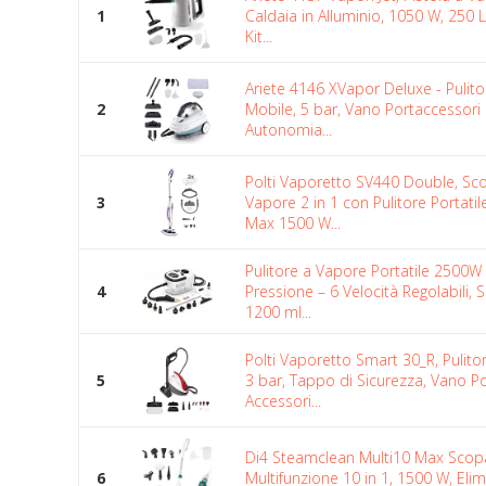
1
Caldaia in Alluminio, 1050 W, 250 L,
Kit...
Ariete 4146 XVapor Deluxe - Pulit
2
Mobile, 5 bar, Vano Portaccessori 
Autonomia...
Polti Vaporetto SV440 Double, Sc
3
Vapore 2 in 1 con Pulitore Portatil
Max 1500 W...
Pulitore a Vapore Portatile 2500W 
4
Pressione – 6 Velocità Regolabili, 
1200 ml...
Polti Vaporetto Smart 30_R, Pulito
5
3 bar, Tappo di Sicurezza, Vano P
Accessori...
Di4 Steamclean Multi10 Max Scop
6
Multifunzione 10 in 1, 1500 W, Elim