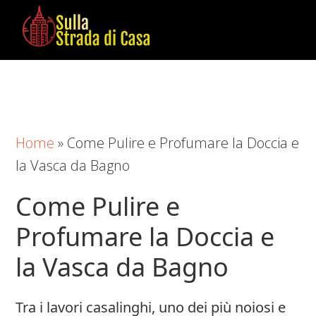
Skip
Skip
Skip
to
to
to
main
primary
footer
Sulla
Cose
content
sidebar
Strada
da
di
Imparare
Casa
in
Home
»
Come Pulire e Profumare la Doccia e
Casa
la Vasca da Bagno
Come Pulire e
Profumare la Doccia e
la Vasca da Bagno
Tra i lavori casalinghi, uno dei più noiosi e