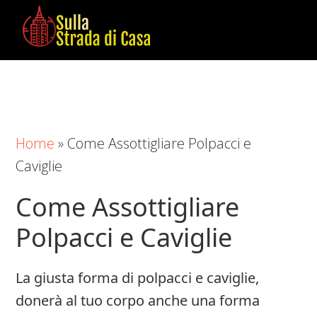
Skip
Skip
Skip
to
to
to
main
primary
footer
Sulla
Cose
content
sidebar
Strada
da
di
Imparare
Casa
in
Home
»
Come Assottigliare Polpacci e
Casa
Caviglie
Come Assottigliare
Polpacci e Caviglie
La giusta forma di polpacci e caviglie,
donerà al tuo corpo anche una forma