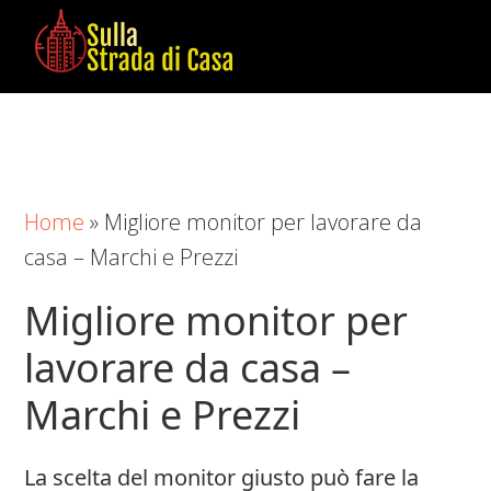
Skip
Skip
Skip
to
to
to
main
primary
footer
Sulla
Cose
content
sidebar
Strada
da
di
Imparare
Casa
in
Home
»
Migliore monitor per lavorare da
Casa
casa – Marchi e Prezzi
Migliore monitor per
lavorare da casa –
Marchi e Prezzi
La scelta del monitor giusto può fare la