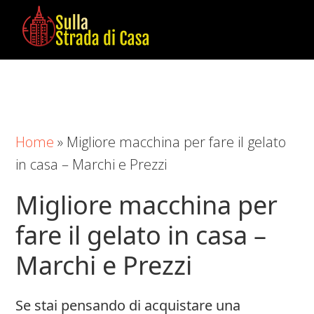
Skip
Skip
Skip
to
to
to
main
primary
footer
Sulla
Cose
content
sidebar
Strada
da
di
Imparare
Casa
in
Home
»
Migliore macchina per fare il gelato
Casa
in casa – Marchi e Prezzi
Migliore macchina per
fare il gelato in casa –
Marchi e Prezzi
Se stai pensando di acquistare una