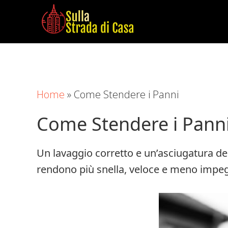
Skip
Skip
Skip
to
to
to
main
primary
footer
Sulla
Cose
content
sidebar
Strada
da
di
Imparare
Casa
Home
»
Come Stendere i Panni
in
Casa
Come Stendere i Pann
Un lavaggio corretto e un’asciugatura dei
rendono più snella, veloce e meno impegn