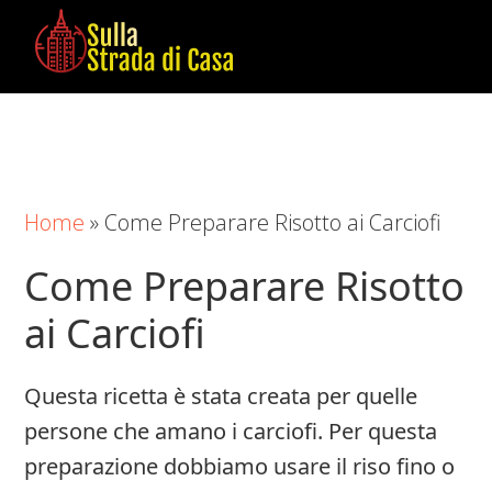
Skip
Skip
Skip
to
to
to
main
primary
footer
Sulla
Cose
content
sidebar
Strada
da
di
Imparare
Casa
in
Home
»
Come Preparare Risotto ai Carciofi
Casa
Come Preparare Risotto
ai Carciofi
Questa ricetta è stata creata per quelle
persone che amano i carciofi. Per questa
preparazione dobbiamo usare il riso fino o