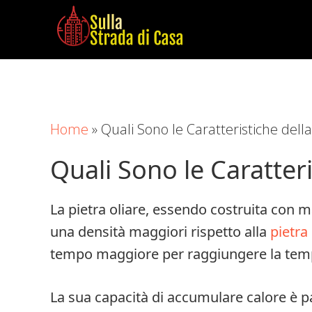
Skip
Skip
Skip
to
to
to
main
primary
footer
Sulla
Cose
content
sidebar
Strada
da
di
Imparare
Casa
Home
»
Quali Sono le Caratteristiche della
in
Casa
Quali Sono le Caratteri
La pietra oliare, essendo costruita con m
una densità maggiori rispetto alla
pietra 
tempo maggiore per raggiungere la temp
La sua capacità di accumulare calore è par