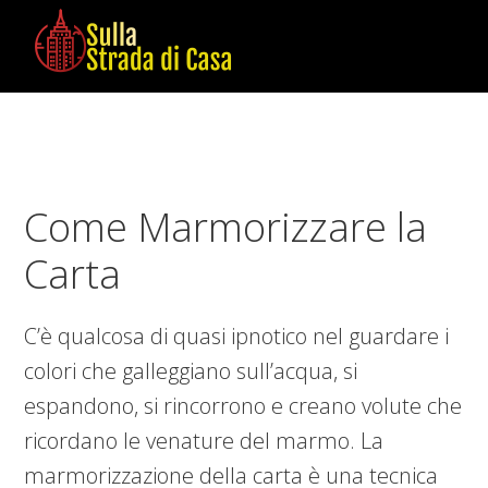
Skip
Skip
Skip
to
to
to
main
primary
footer
Sulla
Cose
content
sidebar
Strada
da
di
Imparare
Casa
in
Come Marmorizzare la
Casa
Carta
C’è qualcosa di quasi ipnotico nel guardare i
colori che galleggiano sull’acqua, si
espandono, si rincorrono e creano volute che
ricordano le venature del marmo. La
marmorizzazione della carta è una tecnica