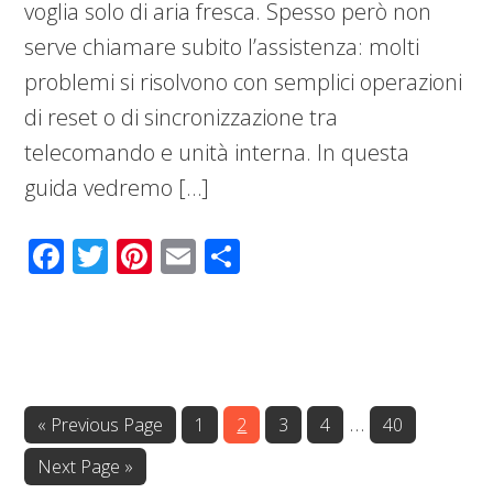
voglia solo di aria fresca. Spesso però non
serve chiamare subito l’assistenza: molti
problemi si risolvono con semplici operazioni
di reset o di sincronizzazione tra
telecomando e unità interna. In questa
guida vedremo […]
Facebook
Twitter
Pinterest
Email
Condividi
Interim
…
Go
Page
Page
Page
Page
Page
«
Previous Page
1
2
3
4
40
to
pages
Go
Next Page »
omitted